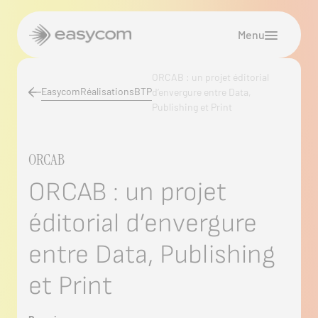
Panneau de gestion des cookies
Menu
Nos expertises
ORCAB : un projet éditorial
Réalisations
Easycom
Réalisations
BTP
d’envergure entre Data,
Publishing et Print
L’agence
Secteur d’activité
ORCAB
ORCAB : un projet
Ressources
éditorial d’envergure
Blog
entre Data, Publishing
On discute ?
et Print