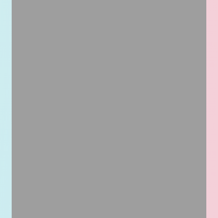
Standard Paris/Nantes/Laval :
02 28 08 20 00
Easycom Nantes
2 Rue Jacques Brel ,
Metronomy 3
44800 Saint-Herblain
Standard Paris/Nantes/Laval :
02 28 08 20 00
Easycom Laval
90 Boulevard Henri Becquerel
53000 Laval