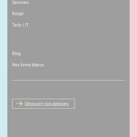
Services
Retail
Tech / IT
Ressources
Blog
Nos livres blancs
3 implantations, une seule équipe
Découvrir nos agences
Easycom Paris
5 Avenue de la République
75011 Paris