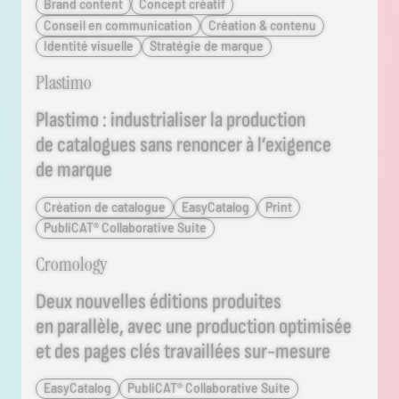
Brand content
Concept créatif
Conseil en communication
Création & contenu
Identité visuelle
Stratégie de marque
Consulter le projet
Plastimo
Plastimo : industrialiser la production
de catalogues sans renoncer à l’exigence
de marque
Création de catalogue
EasyCatalog
Print
PubliCAT® Collaborative Suite
Consulter le projet
Cromology
Deux nouvelles éditions produites
en parallèle, avec une production optimisée
et des pages clés travaillées sur-mesure
EasyCatalog
PubliCAT® Collaborative Suite