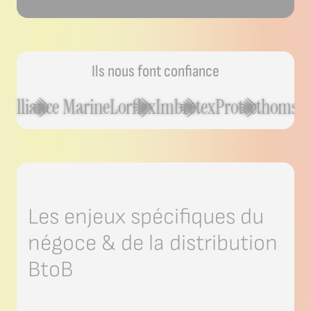
Ils nous font confiance
ine
Lorflex
Imbretex
Protecthoms
Sodise
Les enjeux spécifiques du
négoce & de la distribution
BtoB