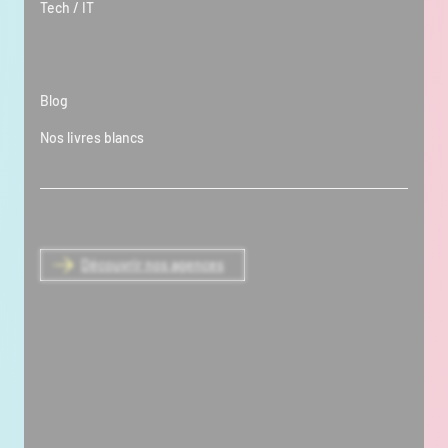
Tech / IT
Ressources
Blog
Nos livres blancs
3 implantations, une seule équipe
Découvrir nos agences
Easycom Paris
5 Avenue de la République
75011 Paris
Standard Paris/Nantes/Laval :