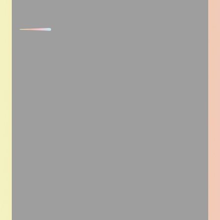
Fournitures industrielles, sanitaire-
chauffage, électricité, quincaillerie, pièces
techniques, nautisme, agroéquipement… Dans le
négoce et la distribution BtoB, tout se joue sur la
largeur de l’offre, la fiabilité de l’info et la capacité à
servir le client pro vite et bien – parfois à l’échelle
internationale, selon vos marchés et fournisseurs.
Vos supports ne doivent plus seulement lister des
références : ils doivent rendre l’offre lisible, faciliter
la prise de commande, et outiller vos forces de
vente et vos clients pros (agences, commerciaux
itinérants, e-commerce, grands comptes). Ils
doivent aussi soutenir votre stratégie de
communication et de développement, générer des
leads qualifiés, et donner une présence cohérente
sur le web et sur Linkedin.